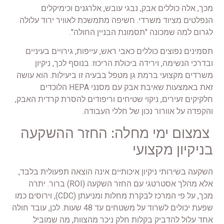
מכך, אלה כוללים אבק, נבגי עובש, אלרגנים וכימיקלים
הנפלטים מציוד משרדי. חשיפה מתמשכת לאוויר ירוד עלולה
לגרום למה שמכונה "תסמונת הבניין החולה".
תסמינים נפוצים כוללים כאבי ראש, עייפות, גירויים בעיניים
ובדרכי הנשימה, וירידה ביכולת הריכוז. בנוסף לכך, ניקיון
משרדים מקצועי ברמת גן מטפל בבעיה זו ביעילות. הוא עושה
זאת באמצעות שאיבת אבק עם מסנני HEPA הלוכדים
חלקיקים זעירים, ניקוי שטיחים וריפודים להסרת קרדית האבק,
והקפדה על אוורור נכון של חללי העבודה.
צמצום ימי מחלה: החזר ההשקעה
בניקיון מקצועי
השקעה בשירותי ניקיון איכותיים אינה הוצאה תפעולית בלבד,
אלא מהלך אסטרטגי עם החזר השקעה (ROI) ברור. יתרה
מכך, על פי המרכז לבקרת מחלות ומניעתן (CDC), וירוסים כמו
שפעת יכולים לשרוד על משטחים עד 48 שעות. לכן, עובד חולה
אחד עלול להדביק בקלות חלק ניכר מהצוות, מה שמוביל