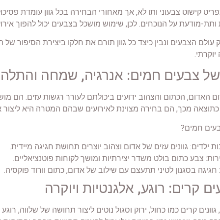
פריט קישוט צבעוני ותו לא, אך מאחורי הבחירה בכל גוון עומדת פסיכול
תת-מודעת על הנוכחים. לכן, שימוש מושכל בצבעים יכול להפוך אירוע
עולם הצבעים ונבין כיצד כל גוון תורם את חלקו ביצירת הסיפור של ה
יוקרתי.
של צבעים חמים: אנרגיה, שמחה והתלה
האדום, הכתום והצהוב ידועים ביכולתם לעורר רגשות עזים. הם מו
תוצאה מכך, הם בחירה מצוינת לאירועים שבהם המטרה היא ליצור או
עים חמים?
ת ילדים: גוונים עזים של אדום וצהוב יוצרים תחושת חגיגה מיידית.
ירות: צבע כתום בולט משדר יצירתיות ומושך לקוחות פוטנציאליים.
חגיגה בסגנון לטיני תתעצם עם שילוב של אדום, כתום וורוד פוקסיה.
ם קרים: רוגע, אלגנטיות ויוקרה
גוונים קרים כמו כחול, ירוק וסגול נוטים ליצור תחושה של שלווה, רוגע