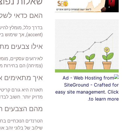
שאלות נפוצ
האם כדאי לשלב
בדרך כלל, מומלץ להיש
(accent), אך שימוש ביותר מדי צבעים עלול ליצור עומס ויזואלי. המפתח הוא היררכיה ואיזון.
אילו צבעים מתא
לאירועים עסקיים, מומל
(צמיחה) הם בחירות מצו
איך מתאימים א
תאורה היא גורם קריטי
מדויק יותר. חשוב לבד
מהם הצבעים הפו
שילוב של בלוני זהב או 