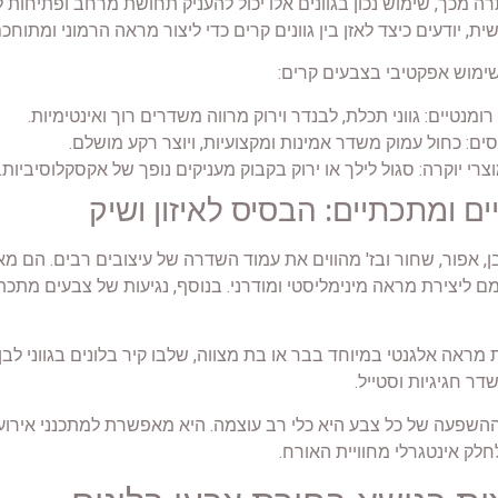
רה מכך, שימוש נכון בגוונים אלו יכול להעניק תחושת מרחב ופתיחות
ת, יודעים כיצד לאזן בין גוונים קרים כדי ליצור מראה הרמוני ומתו
ימוש אפקטיבי בצבעים קרים:
רומנטיים: גווני תכלת, לבנדר וירוק מרווה משדרים רוך ואינטימיות.
סים: כחול עמוק משדר אמינות ומקצועיות, ויוצר רקע מושלם.
רי יוקרה: סגול לילך או ירוק בקבוק מעניקים נופך של אקסקלוסיביות.
ים ומתכתיים: הבסיס לאיזון ושיק
בן, אפור, שחור ובז' מהווים את עמוד השדרה של עיצובים רבים. הם מ
מם ליצירת מראה מינימליסטי ומודרני. בנוסף, נגיעות של צבעים מתכתי
מראה אלגנטי במיוחד בבר או בת מצווה, שלבו קיר בלונים בגווני לבן
ר חגיגיות וסטייל.
ההשפעה של כל צבע היא כלי רב עוצמה. היא מאפשרת למתכנני אירוע
לק אינטגרלי מחוויית האורח.