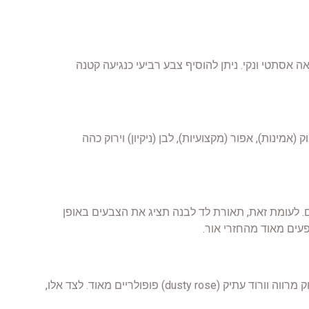
אסתטי ונקי. ניתן להוסיף צבע רביעי כנגיעה קטנה
ינות), אפור (מקצועיות), לבן (ניקיון) וירוק כהה
. לעומת זאת, תאורת לד לבנה תציג את הצבעים באופן
פעים מאוד מהחזרי אור.
הטרנדים הנוכחיים בחתונות נוטים לכיוון פלטות צבעים רכות וטבעיות. גווני לבן, שמנת, בז', ירוק מרווה וורוד עתיק (dusty rose) פופולריים מאוד. לצד אלו,