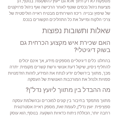
מספקות לא רק תיווך אלא גם ייעוץ להשקעות. בנוסף, הן
מציעות ניהול נכסים שוטף לאחר הרכישה ואף ניהול פרויקטים
של שיפוץ ובנייה. ריכוז השירותים מבטיח ראייה הוליסטית של
צרכי הלקוח ומייעל את כל התהליכים הקשורים בנכס.
שאלות ותשובות נפוצות
האם שכירת איש מקצוע הכרחית גם
בשוק דיגיטלי?
בהחלט. כלים דיגיטליים מספקים מידע, אך אינם יכולים
להחליף ניסיון, שיקול דעת אנושי ורשת קשרים מקומית. יתרה
מכך, מתווך בירושלים יודע לנתח את המידע, לזהות הזדמנויות
סמויות ולנהל את המורכבות האנושית של העסקה.
מה ההבדל בין מתווך ליועץ נדל"ן?
מתווך מתמקד בחיבור בין קונים למוכרים ובהשלמת עסקה
ספציפית. יועץ נדל"ן, לעומת זאת, מספק ראייה אסטרטגית
רחבה יותר, הכוללת ניתוח כדאיות השקעה. בנוסף, הוא עוסק