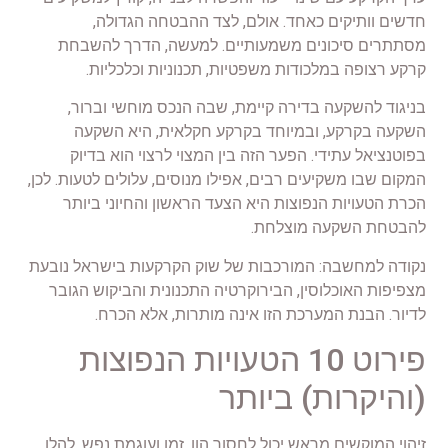
חדשים וותיקים כאחד. אולם, לצד ההבטחה הגדולה,
מסתתרים סיכונים משמעותיים. למעשה, הדרך להשבחת
קרקע רצופה במלכודות משפטיות, תכנוניות וכלכליות.
בניגוד להשקעה בדירה קיימת, שבה הנכס מוחשי וברור,
השקעה בקרקע, ובמיוחד בקרקע חקלאית, היא השקעה
בפוטנציאל עתידי. הפער הזה בין המצוי לרצוי הוא בדיוק
המקום שבו משקיעים רבים, אפילו מנוסים, עלולים לטעות. לכן,
הכרת הטעויות הנפוצות היא הצעד הראשון והחיוני ביותר
להבטחת השקעה מוצלחת.
נקודה למחשבה: המורכבות של שוק הקרקעות בישראל נובעת
מצפיפות האוכלוסין, הבירוקרטיה התכנונית והביקוש הגובר
לדיור. הבנת המערכת הזו אינה מותרות, אלא הכרח.
פירוט 10 הטעויות הנפוצות
(והיקרות) ביותר
זיהוי המוקשים מראש יכול לחסוך הון, זמן ועוגמת נפש. להלן