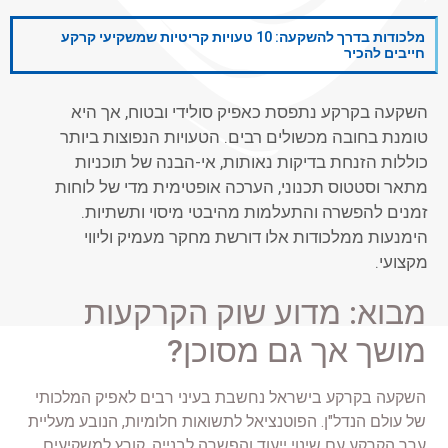
מלכודות בדרך להשקעה: 10 טעויות קריטיות שמשקיעי קרקע
חייבים להכיר
השקעה בקרקע נתפסת כאפיק סולידי ובטוח, אך היא
טומנת בחובה מכשולים רבים. הטעויות הנפוצות ביותר
כוללות הזנחת בדיקות נאותות, אי-הבנה של תוכניות
מתאר וסטטוס תכנוני, הערכה אופטימית מדי של לוחות
זמנים להפשרה והתעלמות מהיבטי מיסוי ותשתיות.
הימנעות ממלכודות אלו דורשת מחקר מעמיק וליווי
מקצועי.
מבוא: מדוע שוק הקרקעות
מושך אך גם מסוכן?
השקעה בקרקע בישראל נחשבת בעיני רבים לאפיק המלכותי
של עולם הנדל"ן. הפוטנציאל לתשואות חלומיות, הנובע מעליית
ערך הקרקע עם שינוי ייעוד והפשרה לבנייה, קורץ למשקיעים