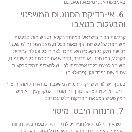
באמצעות אנשי מקצוע מטעמכם.
6. אי-בדיקת הסטטוס המשפטי
והבעלות בטאבו
קרקעות רבות בישראל, במיוחד חקלאיות, רשומות בבעלות
משותפת של עשרות ואף מאות בעלים, מצב המכונה "מושעא".
רכישת חלק בקרקע כזו היא מתכון לצרות. כל פעולה עתידית
בקרקע, כמו תכנון או מכירה, תדרוש את הסכמת כל השותפים,
משימה כמעט בלתי אפשרית. לכן, יש להעדיף תמיד קרקעות
עם רישום נפרד ונקי (פרצלציה).
בנוסף, יש לוודא שהקרקע נקייה משעבודים, הערות אזהרה, צווי
הריסה או זכויות צד ג'. עורך דין מומחה למקרקעין הוא איש
המקצוע שיבצע את הבדיקות הללו עבורכם.
7. הזנחת היבטי מיסוי
התשואה הגולמית על הנייר יכולה להיראות מפתה, אך הרווח
האמיתי הוא הרווח נטו, לאחר תשלום כל המסים. עסקת