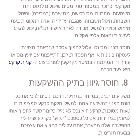
מקרקעין כרוכה במספר סוגי מסים שיכולים לנגוס נתח
משמעותי מהרווח: מס רכישה, מס שבח (במכירה), והיטל
השבחה. היטל השבחה, שנגבה על ידי הוועדה המקומית בעת
מימוש זכויות (למשל, מכירה לאחר אישור תב"ע), יכול להגיע
לעשרות ומאות אלפי שקלים.
חוסר תכנון מס נכון עלול להפוך עסקה שנראתה מצוינת
לעסקה בינונית או אף הפסדית. לכן, התייעצות עם יועץ מס או
עורך דין המתמחה במיסוי מקרקעין לפני ביצוע ה-
קניית קרקע
היא צעד הכרחי.
8. חוסר גיוון בתיק ההשקעות
משקיעים רבים, במיוחד בתחילת דרכם, נוטים לרכז את כל
הונם הפנוי בהשקעה אחת, למשל, חלקת קרקע ספציפית. זו
טעות מסוכנת. קרקע היא נכס לא נזיל, כלומר קשה להפוך אותו
למזומן במהירות. אם כל כספכם "תקוע" בקרקע שתהליך
ההפשרה שלה מתעכב, אתם עלולים למצוא את עצמכם
בבעיה תזרימית.