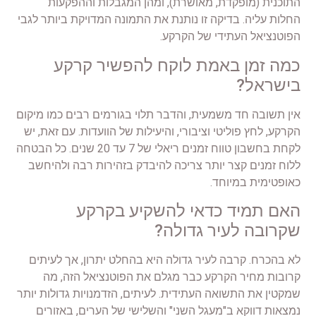
התוכנית (מופקדת, מאושרת), ומהן המגבלות וההפקעות
החלות עליה. בדיקה זו נותנת את התמונה המדויקת ביותר לגבי
הפוטנציאל העתידי של הקרקע.
כמה זמן באמת לוקח להפשיר קרקע
בישראל?
אין תשובה חד משמעית, והדבר תלוי בגורמים רבים כמו מיקום
הקרקע, לחץ פוליטי וציבורי, והיעילות של הוועדות. עם זאת, יש
לקחת בחשבון טווח זמנים ריאלי של 7 עד 20 שנים. כל הבטחה
ללוח זמנים קצר יותר צריכה להיבדק בזהירות רבה ולהיחשב
כאופטימית במיוחד.
האם תמיד כדאי להשקיע בקרקע
שקרובה לעיר גדולה?
לא בהכרח. קרבה לעיר גדולה היא בהחלט יתרון, אך לעיתים
קרובות מחיר הקרקע כבר מגלם את הפוטנציאל הזה, מה
שמקטין את התשואה העתידית. לעיתים, הזדמנויות גדולות יותר
נמצאות דווקא ב"מעגל השני" והשלישי של הערים, באזורים