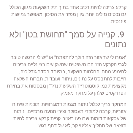
קרקע צריכה להיות רכיב אחד בתוך תיק השקעות מגוון, הכולל
גם נכסים נזילים יותר. גיוון מפזר את הסיכון ומאפשר גמישות
פיננסית.
9. קנייה על סמך "תחושת בטן" ולא
נתונים
"אמרו לי שהאזור הזה הולך להתפתח" או "יש לי הרגשה טובה
לגבי הקרקע הזו" הם משפטים שמשקיעים רציונליים צריכים
להימנע מהם. החלטות השקעה, במיוחד בסדר גודל כזה,
חייבות להתבסס על נתונים, ניתוח ועובדות. חברות השקעה
מקצועיות כמו קוסמוטרייד השקעות נדל״ן מבססות את בחירת
הפרויקטים שלהן על מחקר מעמיק.
המחקר צריך לכלול ניתוח מגמות דמוגרפיות, תוכניות פיתוח
אזוריות, קרבה למוקדי תעסוקה וצירי תנועה מרכזיים, וניתוח
של עסקאות דומות שבוצעו באזור. קניית קרקע צריכה להיות
תוצאה של תהליך אנליטי קר, לא של דחף רגשי.